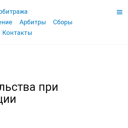
рбитража
ение
Арбитры
Сборы
Контакты
льства при
ции