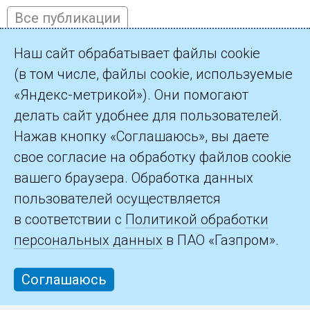
Все публикации
Наш сайт обрабатывает файлы cookie
(в том числе, файлы cookie, используемые
«Яндекс-метрикой»). Они помогают
©2026 Арбитражный центр при АНО НИРА ТЭК
делать сайт удобнее для пользователей.
195112 Санкт-Петербург, Малоохтинский проспект, дом 45,
Нажав кнопку «Соглашаюсь», вы даете
литера А, помещения 802, 803
свое согласие на обработку файлов cookie
+7 (812) 609-73-42,
arbitration@niratec.ru
вашего браузера. Обработка данных
пользователей осуществляется
в соответствии с
Политикой обработки
персональных данных
в ПАО «Газпром».
Соглашаюсь