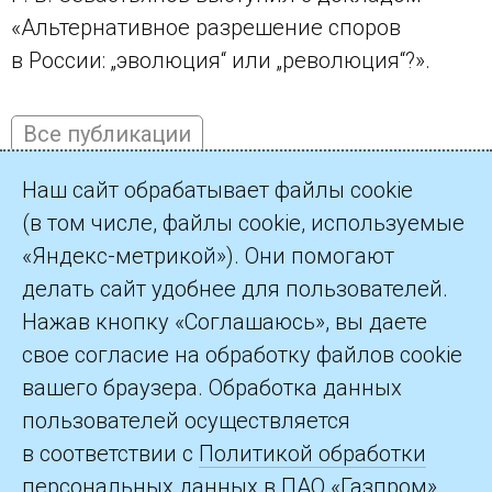
«Альтернативное разрешение споров
в России: „эволюция“ или „революция“?».
Все публикации
Наш сайт обрабатывает файлы cookie
(в том числе, файлы cookie, используемые
«Яндекс-метрикой»). Они помогают
©2026 Арбитражный центр при АНО НИРА ТЭК
делать сайт удобнее для пользователей.
195112 Санкт-Петербург, Малоохтинский проспект, дом 45,
Нажав кнопку «Соглашаюсь», вы даете
литера А, помещения 802, 803
свое согласие на обработку файлов cookie
+7 (812) 609-73-42,
arbitration@niratec.ru
вашего браузера. Обработка данных
пользователей осуществляется
в соответствии с
Политикой обработки
персональных данных
в ПАО «Газпром».