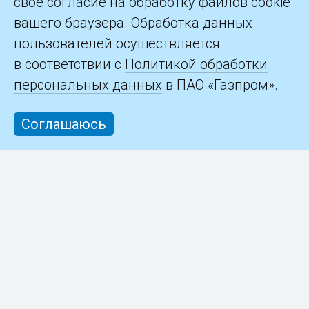
свое согласие на обработку файлов cookie
+7 (812) 609-73-42,
arbitration@niratec.ru
вашего браузера. Обработка данных
пользователей осуществляется
в соответствии с
Политикой обработки
персональных данных
в ПАО «Газпром».
Соглашаюсь