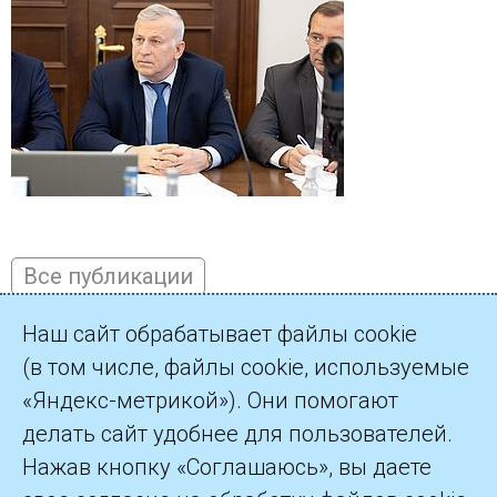
Все публикации
Наш сайт обрабатывает файлы cookie
(в том числе, файлы cookie, используемые
«Яндекс-метрикой»). Они помогают
©2026 Арбитражный центр при АНО НИРА ТЭК
делать сайт удобнее для пользователей.
195112 Санкт-Петербург, Малоохтинский проспект, дом 45,
Нажав кнопку «Соглашаюсь», вы даете
литера А, помещения 802, 803